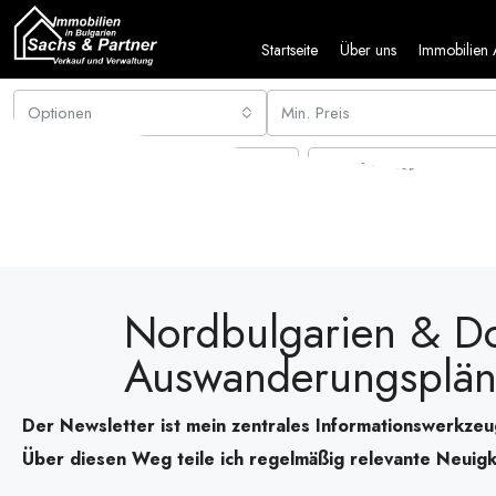
Startseite
Über uns
Immobilien
Optionen
Min. Preis
Räume
Schlafzimmer
Ausstattung
Nordbulgarien & Do
Auswanderungspläne
Der Newsletter ist mein zentrales Informationswerkzeug
Über diesen Weg teile ich regelmäßig relevante Neuigkei