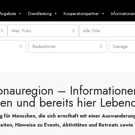
 Angebote
Dienstleistung
Kooperationspartner
Informationen
Max. Preis
Alle Orte
Badezimmer
Garage
nauregion – Informatione
n und bereits hier Leben
 für Menschen, die sich ernsthaft mit einer Auswanderung
ten, Hinweise zu Events, Aktivitäten und Retreats sowie I