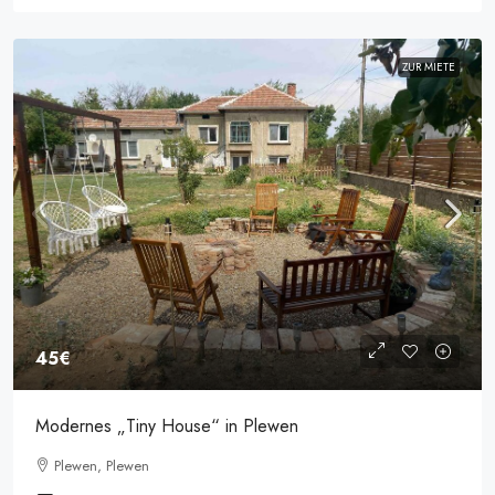
ZUR MIETE
45€
Modernes „Tiny House“ in Plewen
Plewen, Plewen