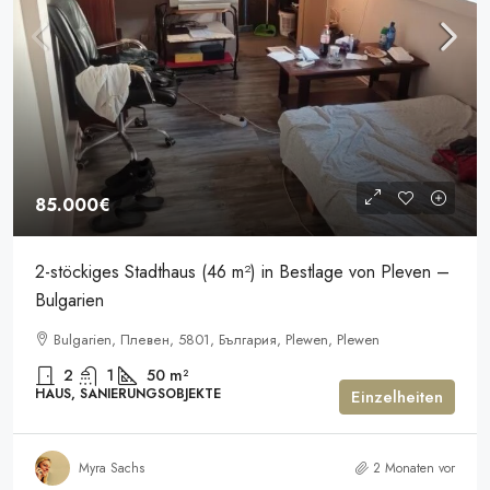
85.000€
2-stöckiges Stadthaus (46 m²) in Bestlage von Pleven –
Bulgarien
Bulgarien, Плевен, 5801, България, Plewen, Plewen
2
1
50
m²
HAUS, SANIERUNGSOBJEKTE
Einzelheiten
Myra Sachs
2 Monaten vor