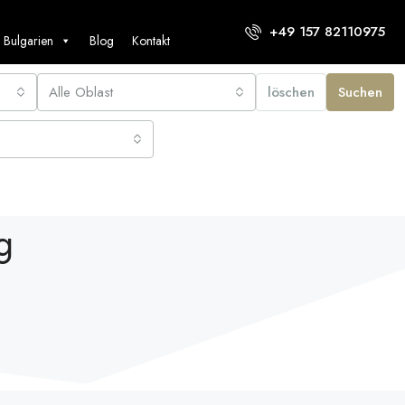
+49 157 82110975
 Bulgarien
Blog
Kontakt
Alle Oblast
löschen
Suchen
g