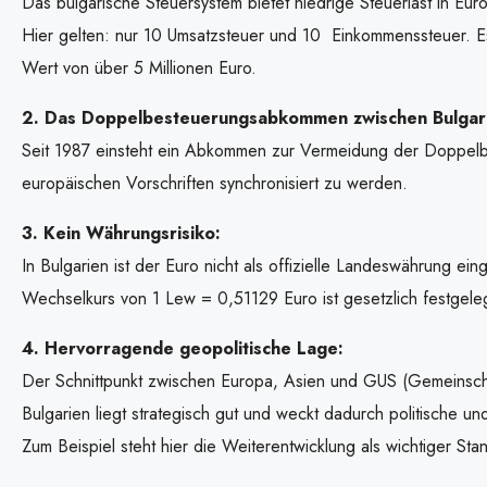
Das bulgarische Steuersystem bietet niedrige Steuerlast in Eur
Hier gelten: nur 10 Umsatzsteuer und 10 Einkommenssteuer. Es 
Wert von über 5 Millionen Euro.
2. Das Doppelbesteuerungsabkommen zwischen Bulgari
Seit 1987 einsteht ein Abkommen zur Vermeidung der Doppelb
europäischen Vorschriften synchronisiert zu werden.
3. Kein Währungsrisiko:
In Bulgarien ist der Euro nicht als offizielle Landeswährung 
Wechselkurs von 1 Lew = 0,51129 Euro ist gesetzlich festgeleg
4. Hervorragende geopolitische Lage:
Der Schnittpunkt zwischen Europa, Asien und GUS (Gemeinsch
Bulgarien liegt strategisch gut und weckt dadurch politische und
Zum Beispiel steht hier die Weiterentwicklung als wichtiger St