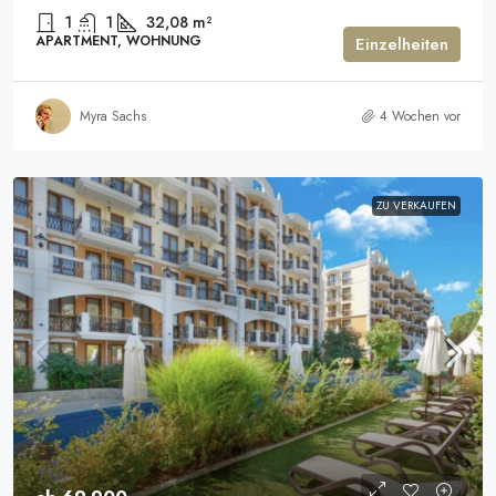
1
1
32,08
m²
APARTMENT, WOHNUNG
Einzelheiten
Myra Sachs
4 Wochen vor
ZU VERKAUFEN