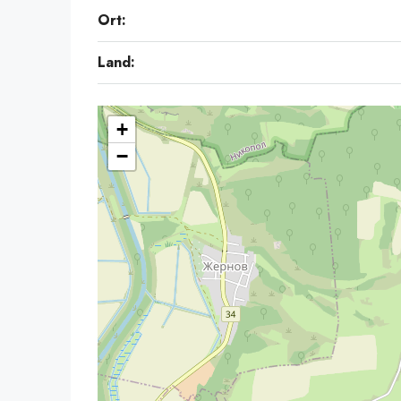
Ort:
Land:
+
−