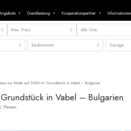
 Angebote
Dienstleistung
Kooperationspartner
Informationen
Max. Preis
Alle Orte
Badezimmer
Garage
Haus zur Miete auf 3000 m² Grundstück in Vabel – Bulgarien
Grundstück in Vabel – Bulgarien
, Plewen