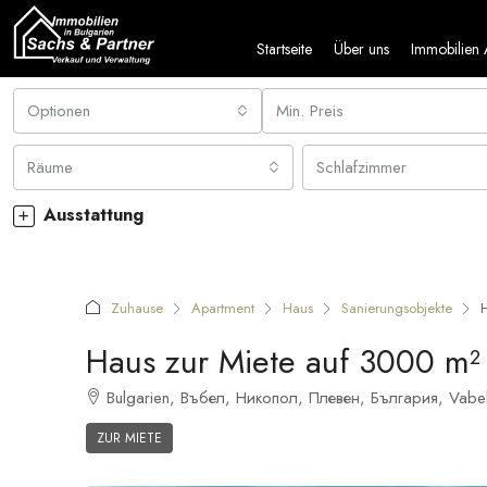
Startseite
Über uns
Immobilien
Optionen
Min. Preis
Räume
Schlafzimmer
Ausstattung
Zuhause
Apartment
Haus
Sanierungsobjekte
Haus zur Miete auf 3000 m² 
Bulgarien, Въбел, Никопол, Плевен, България, Vabel
ZUR MIETE