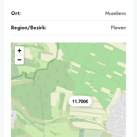
Ort:
Muselievo
Region/Bezirk:
Plewen
+
−
11.700€