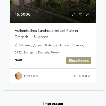
16.500€
Authentisches Landhaus mit viel Platz in
Dragash – Bulgarien
Bulgarien, Драгаш Войвода, Никопол, Плевен,
5952, България, Dragash, Plewen
HAUS
Einzelheiten
Myra Sachs
1 Monat vor
Impressum