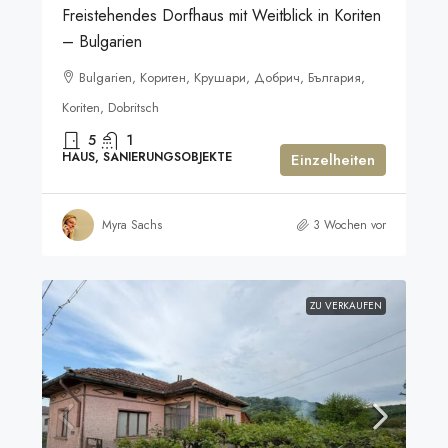
Freistehendes Dorfhaus mit Weitblick in Koriten
– Bulgarien
Bulgarien, Коритен, Крушари, Добрич, България,
Koriten, Dobritsch
5
1
HAUS, SANIERUNGSOBJEKTE
Einzelheiten
Myra Sachs
3 Wochen vor
ZU VERKAUFEN