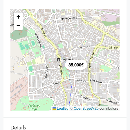
+
−
85.000€
Leaflet
|
©
OpenStreetMap
contributors
Details