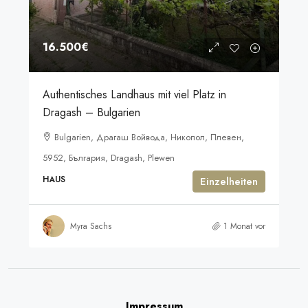
16.500€
Authentisches Landhaus mit viel Platz in
Dragash – Bulgarien
Bulgarien, Драгаш Войвода, Никопол, Плевен,
5952, България, Dragash, Plewen
HAUS
Einzelheiten
Myra Sachs
1 Monat vor
Impressum