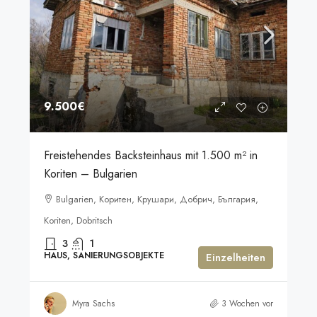
9.500€
Freistehendes Backsteinhaus mit 1.500 m² in
Koriten – Bulgarien
Bulgarien, Коритен, Крушари, Добрич, България,
Koriten, Dobritsch
3
1
HAUS, SANIERUNGSOBJEKTE
Einzelheiten
Myra Sachs
3 Wochen vor