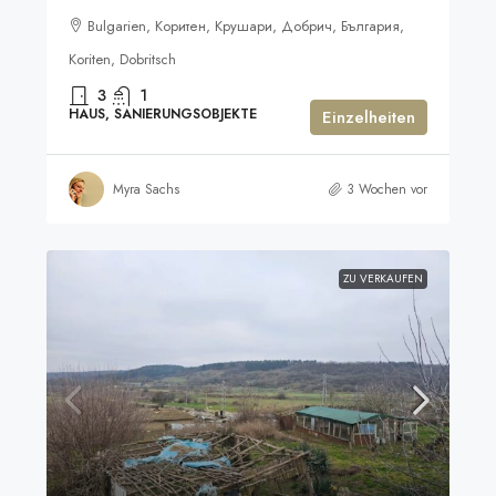
Bulgarien, Коритен, Крушари, Добрич, България,
Koriten, Dobritsch
3
1
HAUS, SANIERUNGSOBJEKTE
Einzelheiten
Myra Sachs
3 Wochen vor
ZU VERKAUFEN