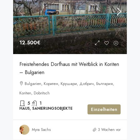
12.500€
Freistehendes Dorfhaus mit Weitblick in Koriten
– Bulgarien
Bulgarien, Коритен, Крушари, Добрич, България,
Koriten, Dobritsch
5
1
HAUS, SANIERUNGSOBJEKTE
Einzelheiten
Myra Sachs
3 Wochen vor