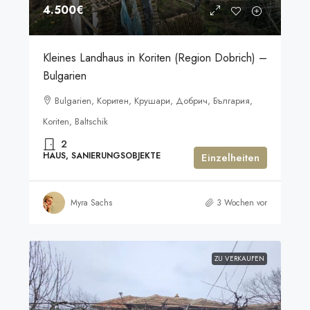
4.500€
Kleines Landhaus in Koriten (Region Dobrich) –
Bulgarien
Bulgarien, Коритен, Крушари, Добрич, България,
Koriten, Baltschik
2
HAUS, SANIERUNGSOBJEKTE
Einzelheiten
Myra Sachs
3 Wochen vor
ZU VERKAUFEN