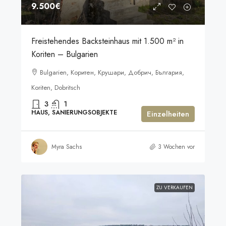
9.500€
Freistehendes Backsteinhaus mit 1.500 m² in
Koriten – Bulgarien
Bulgarien, Коритен, Крушари, Добрич, България,
Koriten, Dobritsch
3
1
HAUS, SANIERUNGSOBJEKTE
Einzelheiten
Myra Sachs
3 Wochen vor
ZU VERKAUFEN