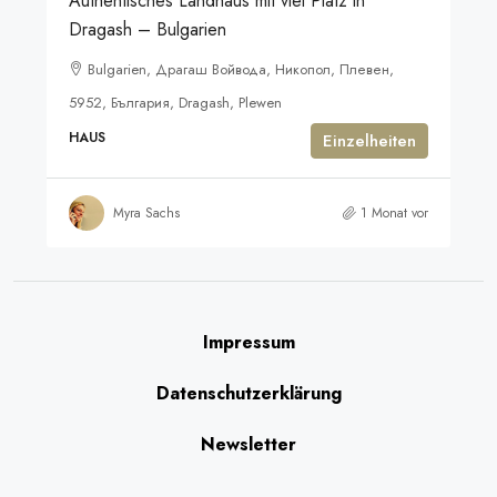
Authentisches Landhaus mit viel Platz in
Dragash – Bulgarien
Bulgarien, Драгаш Войвода, Никопол, Плевен,
5952, България, Dragash, Plewen
HAUS
Einzelheiten
Myra Sachs
1 Monat vor
Impressum
Datenschutzerklärung
Newsletter