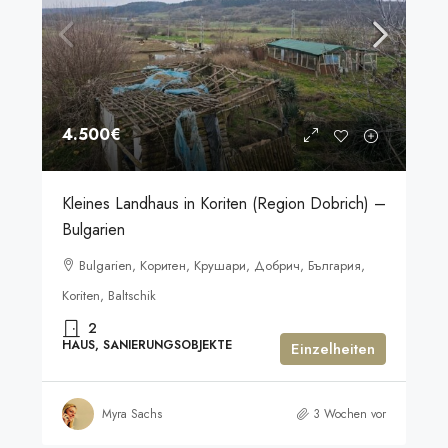
4.500€
Kleines Landhaus in Koriten (Region Dobrich) –
Bulgarien
Bulgarien, Коритен, Крушари, Добрич, България,
Koriten, Baltschik
2
HAUS, SANIERUNGSOBJEKTE
Einzelheiten
Myra Sachs
3 Wochen vor