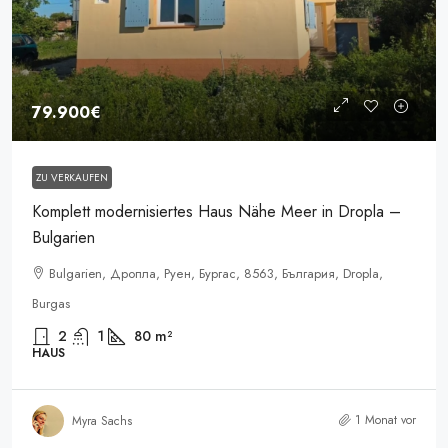
79.900€
ZU VERKAUFEN
Komplett modernisiertes Haus Nähe Meer in Dropla –
Bulgarien
Bulgarien, Дропла, Руен, Бургас, 8563, България, Dropla,
Burgas
2
1
80
m²
HAUS
1 Monat vor
Myra Sachs