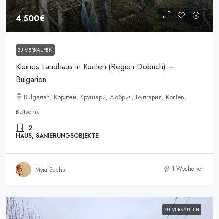
4.500€
ZU VERKAUFEN
Kleines Landhaus in Koriten (Region Dobrich) –
Bulgarien
Bulgarien, Коритен, Крушари, Добрич, България, Koriten,
Baltschik
2
HAUS, SANIERUNGSOBJEKTE
1 Woche vor
Myra Sachs
ZU VERKAUFEN