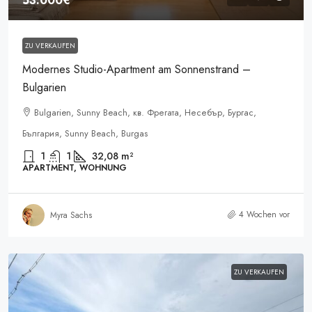
53.000€
ZU VERKAUFEN
Modernes Studio-Apartment am Sonnenstrand –
Bulgarien
Bulgarien, Sunny Beach, кв. Фрегата, Несебър, Бургас,
България, Sunny Beach, Burgas
1
1
32,08
m²
APARTMENT, WOHNUNG
4 Wochen vor
Myra Sachs
ZU VERKAUFEN