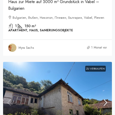
Haus zur Miete auf 3000 m² Grundstück in Vabel –
Bulgarien
Bulgarien, Въбел, Никопол, Плевен, България, Vabel, Plewen
1
150
m²
APARTMENT, HAUS, SANIERUNGSOBJEKTE
1 Monat vor
Myra Sachs
ZU VERKAUFEN