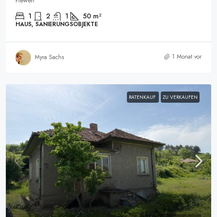
Plewen
1
2
1
50
m²
HAUS, SANIERUNGSOBJEKTE
1 Monat vor
Myra Sachs
RATENKAUF
ZU VERKAUFEN