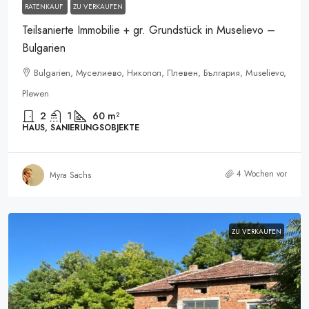
RATENKAUF
ZU VERKAUFEN
Teilsanierte Immobilie + gr. Grundstück in Muselievo –
Bulgarien
Bulgarien, Муселиево, Никопол, Плевен, България, Muselievo,
Plewen
2
1
60
m²
HAUS, SANIERUNGSOBJEKTE
4 Wochen vor
Myra Sachs
ZU VERKAUFEN