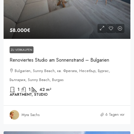
58.000€
ZU VERKAUFEN
Renoviertes Studio am Sonnenstrand – Bulgarien
Bulgarien, Sunny Beach, кв. Фрегата, Несебър, Бургас,
България, Sunny Beach, Burgas
1
1
42
m²
APARTMENT, STUDIO
6 Tagen vor
Myra Sachs