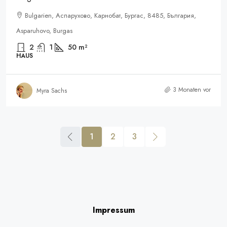
Bulgarien, Аспарухово, Карнобат, Бургас, 8485, България,
Asparuhovo, Burgas
2
1
50
m²
HAUS
3 Monaten vor
Myra Sachs
1
2
3
Impressum