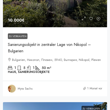
10.000€
ZU VERKAUFEN
Sanierungsobjekt in zentraler Lage von Nikopol –
Bulgarien
Bulgarien, Никопол, Плевен, 5940, България, Nikopol, Plewen
1
5
1
50
m²
HAUS, SANIERUNGSOBJEKTE
1 Monat vor
Myra Sachs
ZU VERKAUFEN