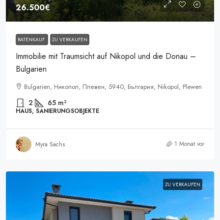
26.500€
RATENKAUF
ZU VERKAUFEN
Immobilie mit Traumsicht auf Nikopol und die Donau –
Bulgarien
Bulgarien, Никопол, Плевен, 5940, България, Nikopol, Plewen
2
65
m²
HAUS, SANIERUNGSOBJEKTE
1 Monat vor
Myra Sachs
ZU VERKAUFEN