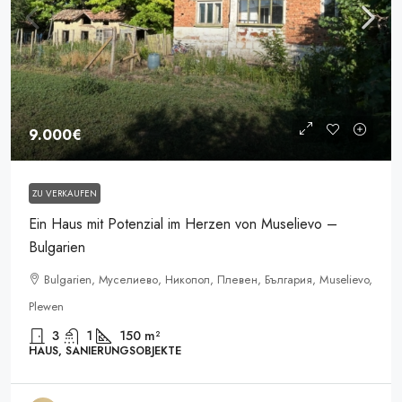
9.000€
ZU VERKAUFEN
Ein Haus mit Potenzial im Herzen von Muselievo –
Bulgarien
Bulgarien, Муселиево, Никопол, Плевен, България, Muselievo,
Plewen
3
1
150
m²
HAUS, SANIERUNGSOBJEKTE