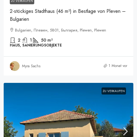
ZU VERKAUFEN
2-stöckiges Stadthaus (46 m²) in Bestlage von Pleven –
Bulgarien
Bulgarien, Плевен, 5801, България, Plewen, Plewen
2
1
50
m²
HAUS, SANIERUNGSOBJEKTE
1 Monat vor
Myra Sachs
ZU VERKAUFEN